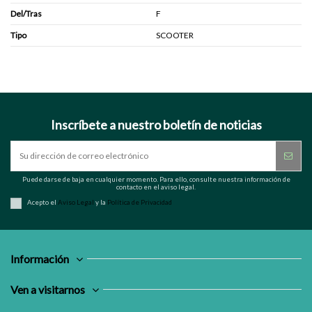
Del/Tras
F
Tipo
SCOOTER
Inscríbete a nuestro boletín de noticias
Puede darse de baja en cualquier momento. Para ello, consulte nuestra información de
contacto en el aviso legal.
Acepto el
Aviso Legal
y la
Política de Privacidad
Información
Ven a visitarnos