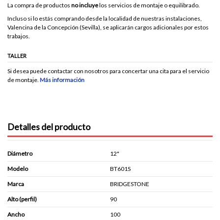
La compra de productos
no incluye
los servicios de montaje o equilibrado.
Incluso si lo estás comprando desde la localidad de nuestras instalaciones,
Valencina de la Concepción (Sevilla), se aplicarán cargos adicionales por estos
trabajos.
TALLER
Si desea puede contactar con nosotros para concertar una cita para el servicio
de montaje.
Más información
Detalles del producto
Diámetro
12"
Modelo
BT601S
Marca
BRIDGESTONE
Alto (perfil)
90
Ancho
100