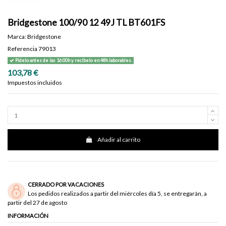
Bridgestone 100/90 12 49J TL BT601FS
Marca:
Bridgestone
Referencia
79013
Pídelo antes de las 16:00h y recíbelo en 48h laborables.
103,78 €
Impuestos incluidos
Añadir al carrito
CERRADO POR VACACIONES
Los pedidos realizados a partir del miércoles día 5, se entregarán, a
partir del 27 de agosto
INFORMACIÓN